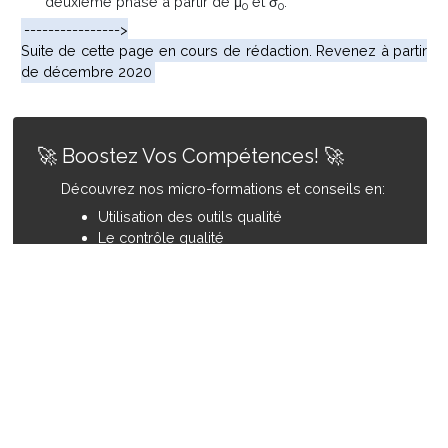
deuxième phase à partir de μ
et σ
.
0
0
---------------->
Suite de cette page en cours de rédaction. Revenez à partir
de décembre 2020
🚀 Boostez Vos Compétences! 🚀
Découvrez nos micro-formations et conseils en:
Utilisation des outils qualité
Le contrôle qualité
Techniques de résolution de problèmes
Le tableaux de bord qualité
... et bien plus encore!
Formations sur mesure adaptées à VOS
besoins, disponibles rapidement.
📩Écrivez-nous à:
commentprogresser@gmail.com