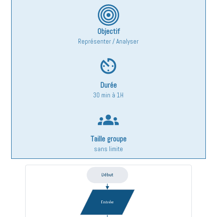
Objectif
Représenter / Analyser
av_timer
Durée
30 min à 1H
groups
Taille groupe
sans limite