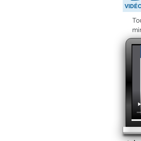
vidé
To
mi