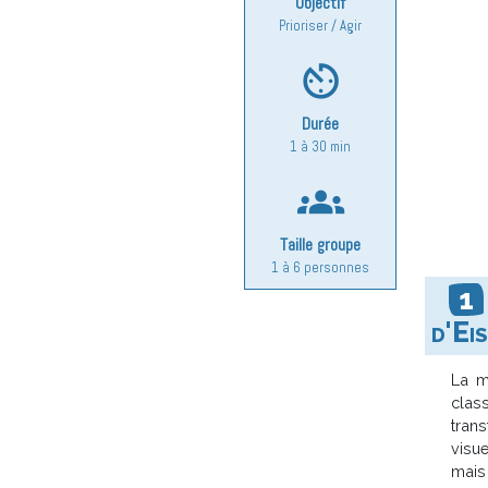
Objectif
Prioriser / Agir
av_timer
Durée
1 à 30 min
groups
Taille groupe
1 à 6 personnes
d'Ei
La m
clas
tran
visu
mais