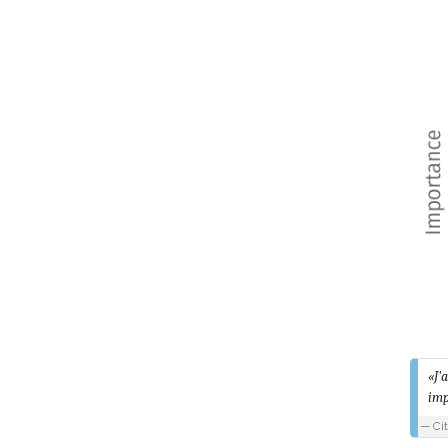
«J'
imp
Ci