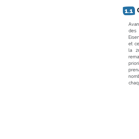
Avan
des 
Eise
et ce
la 2
rema
prio
pren
nomb
chaq