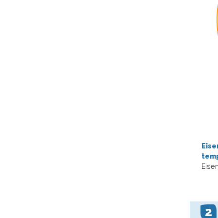
Eis
tem
Eisen