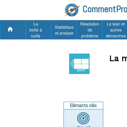
CommentPro
La
Résolution
Le lean et
Statistique
home
boîte à
de
autres
et analyse
outils
problème
démarches
La 
Eléments clés