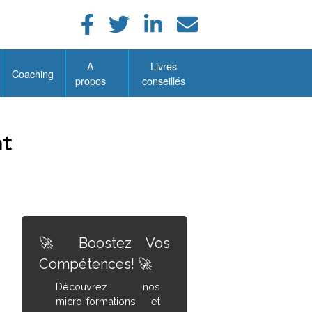
A
Livres
Coaching
propos
conseillés
t
🚀 Boostez Vos
Compétences! 🚀
Découvrez nos
micro-formations et